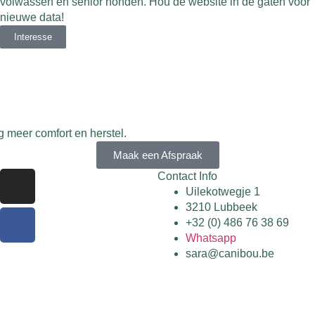
volwassen en senior honden. Hou de website in de gaten voor
nieuwe data!
Interesse
 meer comfort en herstel.
Maak een Afspraak
Contact Info
Uilekotwegje 1
3210 Lubbeek
+32 (0) 486 76 38 69
Whatsapp
sara@canibou.be