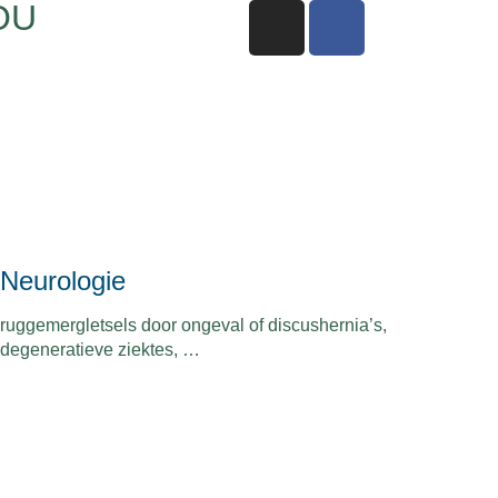
OU
Neurologie
ruggemergletsels door ongeval of discushernia’s,
degeneratieve ziektes, …